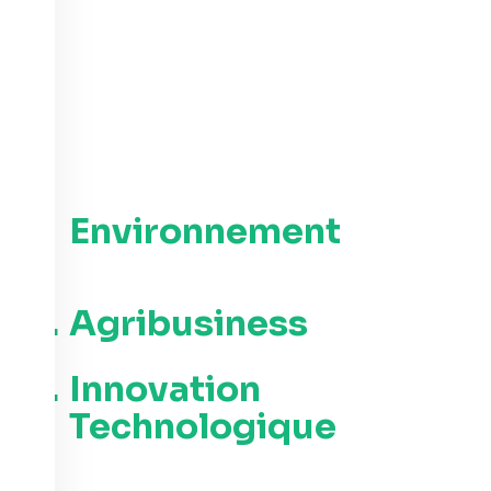
La vision de GVB SARL est de
devenir une entreprise de
référence en RDC au sein de
trois piliers stratégiques :
1.
Environnement
(Spécialisation dans la gestion des
DEEE)
2.
Agribusiness
(Axée sur le
cacao)
3.
Innovation
Technologique