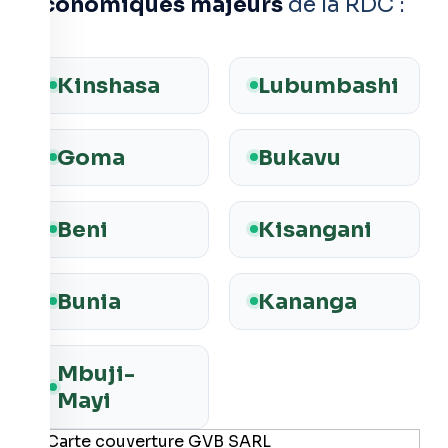
économiques majeurs
de la RDC :
Kinshasa
Lubumbashi
Goma
Bukavu
Beni
Kisangani
Bunia
Kananga
Mbuji-
Mayi